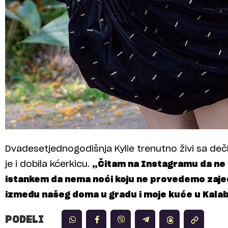
Dvadesetjednogodišnja Kylie trenutno živi sa d
je i dobila kćerkicu.
„Čitam na Instagramu da ne 
istankem da nema noći koju ne provedemo zajed
između našeg doma u gradu i moje kuće u Kala
PODELI