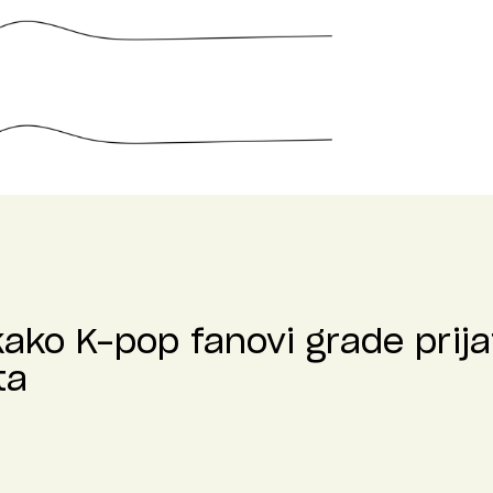
kako K-pop fanovi grade prija
ta