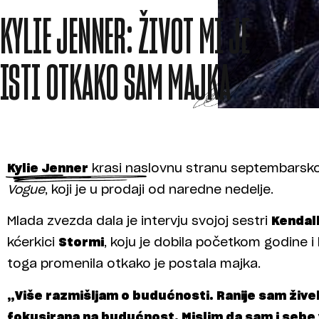
KYLIE JENNER: ŽIVOT MI JE
ISTI OTKAKO SAM MAJKA
Kylie Jenner
krasi naslovnu stranu septembarsko
Vogue
, koji je u prodaji od naredne nedelje.
Mlada zvezda dala je intervju svojoj sestri
Kendal
kćerkici
Stormi
, koju je dobila početkom godine 
toga promenila otkako je postala majka.
„Više razmišljam o budućnosti. Ranije sam žive
fokusirana na budućnost. Mislim da sam i sebe 