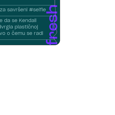
i za savršeni #selfie
e da se Kendall
vrgla plastičnoj
evo o čemu se radi