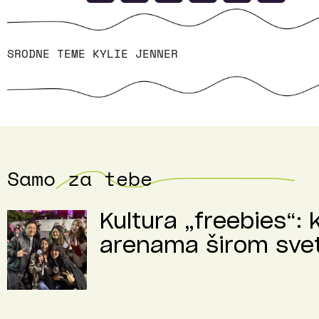
SRODNE TEME
KYLIE JENNER
Samo za tebe
Kultura „freebies“: 
arenama širom sve