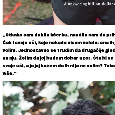
„Otkako sam dobila kćerku, naučila sam da pri
Čak i svoje uši, koje nekada nisam volela: ona ih
volim. Jednostavno se trudim da drugačije gled
na nju. Želim da joj budem dobar uzor. Šta bi se
svoje uši, a ja joj kažem da ih ni ja ne volim? Ta
više.“