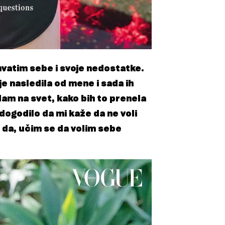
hvatim sebe i svoje nedostatke.
 je nasledila od mene i sada ih
am na svet, kako bih to prenela
 dogodilo da mi kaže da ne voli
ko da, učim se da volim sebe