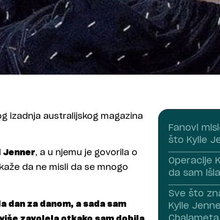
g izadnja australijskog magazina
Fanovi misl
što Kylie J
l Jenner
, a u njemu je govorila o
Operacije K
i kaže da ne misli da se mnogo
da sam išl
Sve što zn
la dan za danom, a sada sam
Kylie Jenne
Chalameta
više zavolela otkako sam dobila