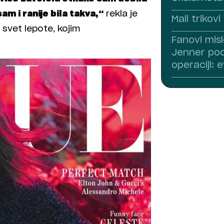
am i ranije bila takva,“
rekla je
Mali trikov
 svet lepote, kojim
Fanovi misl
Jenner pod
operaciji: 