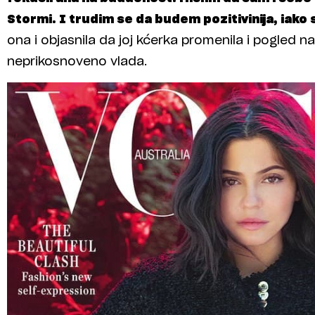
Stormi. I trudim se da budem pozitivinija, iako s
ona i objasnila da joj kćerka promenila i pogled na
neprikosnoveno vlada.