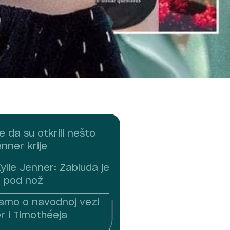
e da su otkrili nešto
enner krije
ylie Jenner: Zabluda je
a pod nož
amo o navodnoj vezi
r i Timothéeja