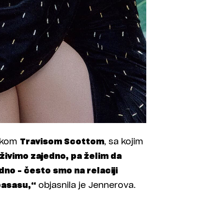
ečkom
Travisom Scottom
, sa kojim
živimo zajedno, pa želim da
no – često smo na relaciji
basasu,“
objasnila je Jennerova.