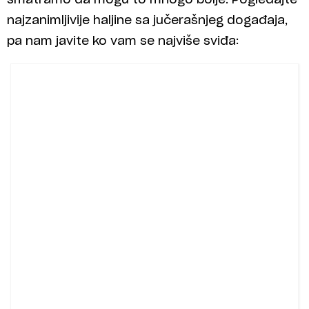
najzanimljivije haljine sa jučerašnjeg događaja,
pa nam javite ko vam se najviše sviđa: