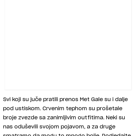
Svi koji su juče pratili prenos Met Gale su i dalje
pod ustiskom. Crvenim tephom su prošetale
broje zvezde sa zanimljivim outfitima. Neki su
nas oduševili svojom pojavom, a za druge
smatramo da mogu to mnogo bolje. Pogledajte