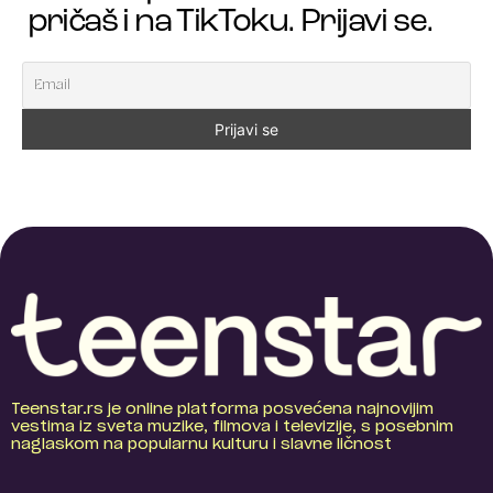
pričaš i na TikToku. Prijavi se.
Teenstar.rs je online platforma posvećena najnovijim
vestima iz sveta muzike, filmova i televizije, s posebnim
naglaskom na popularnu kulturu i slavne ličnost