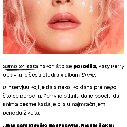
Samo 24 sata nakon što se
porodila
, Katy Perry
objavila je šesti studijski album
Smile
.
U intervjuu koji je dala nekoliko dana pre nego
što se porodila, Perry je otkrila da je počela da
snima pesme kada je bila u najmračnijem
periodu života.
„Bila sam klinički depresivna. Nisam čak ni