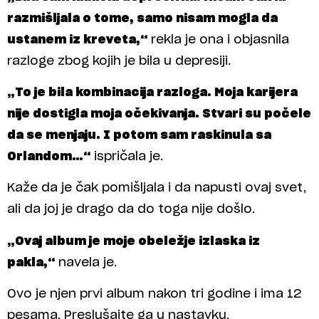
razmišljala o tome, samo nisam mogla da
ustanem iz kreveta,“
rekla je ona i objasnila
razloge zbog kojih je bila u depresiji.
„To je bila kombinacija razloga. Moja karijera
nije dostigla moja očekivanja. Stvari su počele
da se menjaju. I potom sam raskinula sa
Orlandom…“
ispričala je.
Kaže da je čak pomišljala i da napusti ovaj svet,
ali da joj je drago da do toga nije došlo.
„Ovaj album je moje obeležje izlaska iz
pakla,“
navela je.
Ovo je njen prvi album nakon tri godine i ima 12
pesama. Preslušajte ga u nastavku.