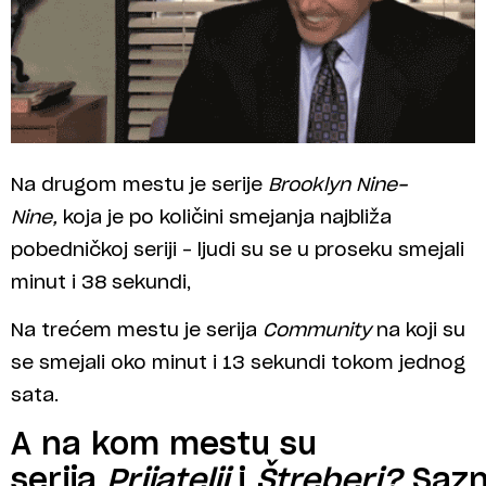
Na drugom mestu je serije
Brooklyn Nine-
Nine,
koja je po količini smejanja najbliža
pobedničkoj seriji – ljudi su se u proseku smejali
minut i 38 sekundi,
Na trećem mestu je serija
Community
na koji su
se smejali oko minut i 13 sekundi tokom jednog
sata.
A na kom mestu su
serija
Prijatelji
i
Štreberi?
Sazn