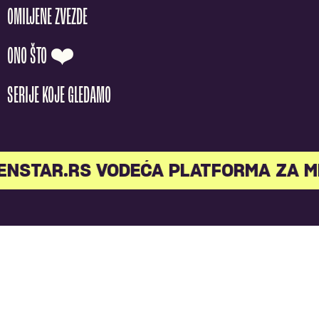
OMILJENE ZVEZDE
ONO ŠTO ❤️
SERIJE KOJE GLEDAMO
STAR.RS VODEĆA PLATFORMA ZA MLA