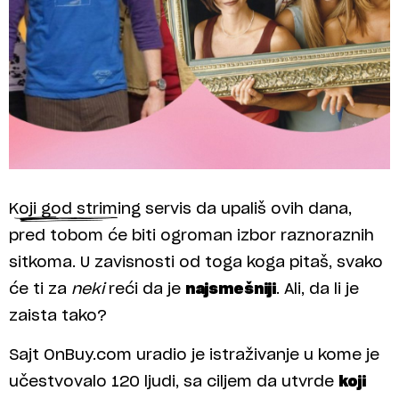
Koji god striming servis da upališ ovih dana,
pred tobom će biti ogroman izbor raznoraznih
sitkoma. U zavisnosti od toga koga pitaš, svako
će ti za
neki
reći da je
najsmešniji
. Ali, da li je
zaista tako?
Sajt OnBuy.com uradio je istraživanje u kome je
učestvovalo 120 ljudi, sa ciljem da utvrde
koji