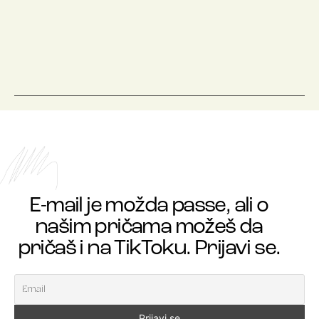
E-mail je možda passe, ali o
našim pričama možeš da
pričaš i na TikToku. Prijavi se.