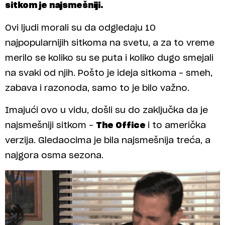
sitkom je najsmešniji.
Ovi ljudi morali su da odgledaju 10
najpopularnijih sitkoma na svetu, a za to vreme
merilo se koliko su se puta i koliko dugo smejali
na svaki od njih. Pošto je ideja sitkoma – smeh,
zabava i razonoda, samo to je bilo važno.
Imajući ovo u vidu, došli su do zaključka da je
najsmešniji sitkom –
The Office
i to američka
verzija. Gledaocima je bila najsmešnija treća, a
najgora osma sezona.