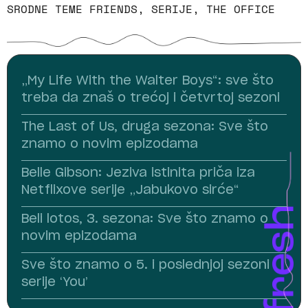
SRODNE TEME
FRIENDS
,
SERIJE
,
THE OFFICE
„My Life With the Walter Boys“: sve što
treba da znaš o trećoj i četvrtoj sezoni
The Last of Us, druga sezona: Sve što
znamo o novim epizodama
Belle Gibson: Jeziva istinita priča iza
Netflixove serije „Jabukovo sirće“
Beli lotos, 3. sezona: Sve što znamo o
novim epizodama
Sve što znamo o 5. i poslednjoj sezoni
serije ‘You’