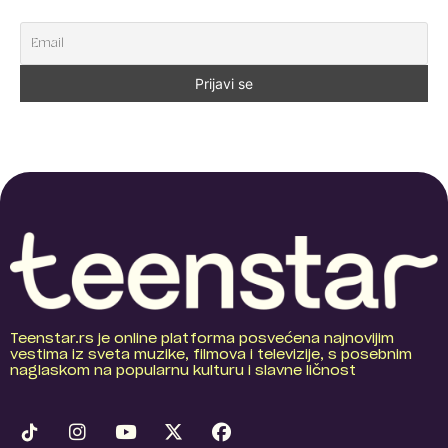
Teenstar.rs je online platforma posvećena najnovijim
vestima iz sveta muzike, filmova i televizije, s posebnim
naglaskom na popularnu kulturu i slavne ličnost