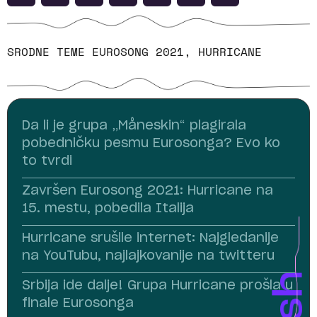
SRODNE TEME
EUROSONG 2021
,
HURRICANE
Da li je grupa „Måneskin“ plagirala
pobedničku pesmu Eurosonga? Evo ko
to tvrdi
Završen Eurosong 2021: Hurricane na
15. mestu, pobedila Italija
Hurricane srušile internet: Najgledanije
na YouTubu, najlajkovanije na twitteru
Srbija ide dalje! Grupa Hurricane prošla u
finale Eurosonga