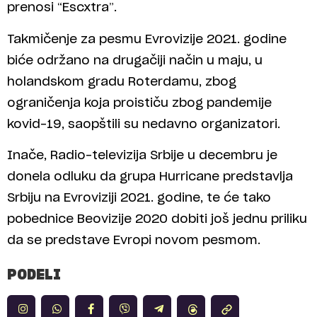
prenosi “Escxtra”.
Takmičenje za pesmu Evrovizije 2021. godine
biće održano na drugačiji način u maju, u
holandskom gradu Roterdamu, zbog
ograničenja koja proističu zbog pandemije
kovid-19, saopštili su nedavno organizatori.
Inače, Radio-televizija Srbije u decembru je
donela odluku da grupa Hurricane predstavlja
Srbiju na Evroviziji 2021. godine, te će tako
pobednice Beovizije 2020 dobiti još jednu priliku
da se predstave Evropi novom pesmom.
PODELI