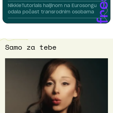
NikkieTutorials haljinom na Eurosongu
odala počast transrodnim osobama
Samo za tebe