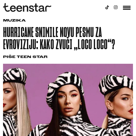
MUZIKA
HURRICANE SNIMILE NOVU PESMU ZA
EVROVIZIJU: KAKO ZVUČI „LOCO LOCO“?
PIŠE
TEEN STAR