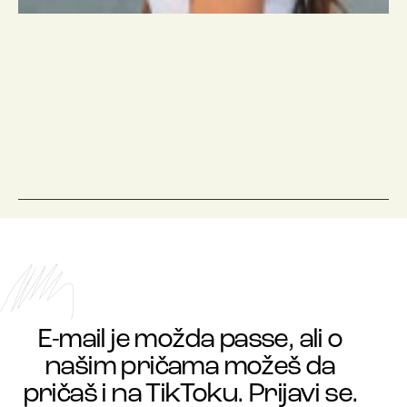
E-mail je možda passe, ali o
našim pričama možeš da
pričaš i na TikToku. Prijavi se.