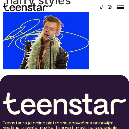
harry styles
Teenstar.rs je online platforma posvećena najnovijim
vestima iz sveta muzike, filmova i televizije, s posebnim