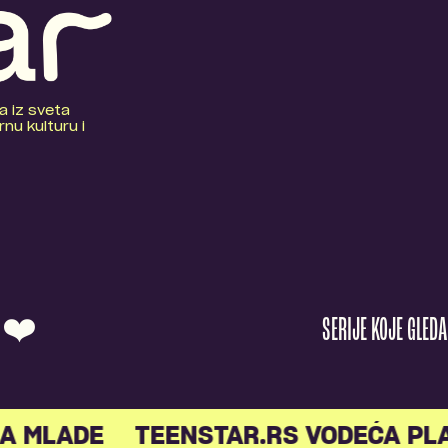
a iz sveta
nu kulturu i
O ❤️
SERIJE KOJE GLED
A MLADE
TEENSTAR.RS VODEĆA PL