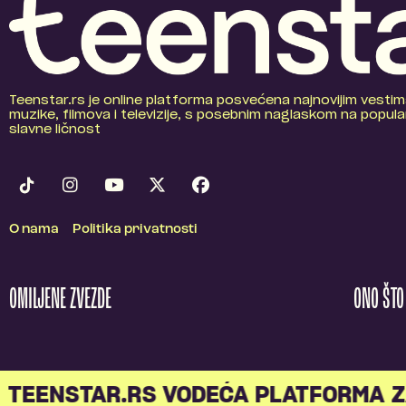
Teenstar.rs je online platforma posvećena najnovijim vestim
muzike, filmova i televizije, s posebnim naglaskom na popular
slavne ličnost
O nama
Politika privatnosti
OMILJENE ZVEZDE
ONO ŠT
TEENSTAR.RS VODEĆA PLATFORMA Z