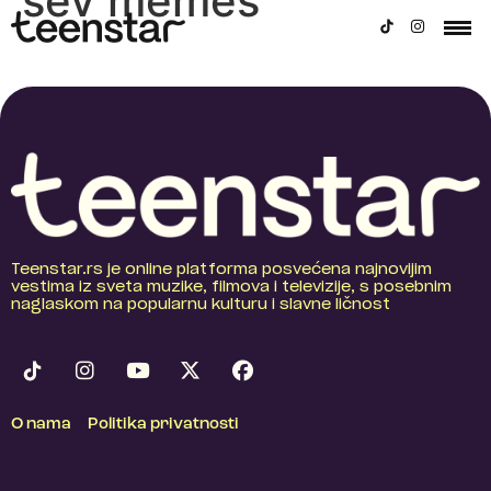
sev memes
Teenstar.rs je online platforma posvećena najnovijim
vestima iz sveta muzike, filmova i televizije, s posebnim
naglaskom na popularnu kulturu i slavne ličnost
O nama
Politika privatnosti