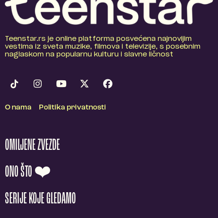
Teenstar.rs je online platforma posvećena najnovijim
vestima iz sveta muzike, filmova i televizije, s posebnim
naglaskom na popularnu kulturu i slavne ličnost
O nama
Politika privatnosti
OMILJENE ZVEZDE
ONO ŠTO ❤️
SERIJE KOJE GLEDAMO