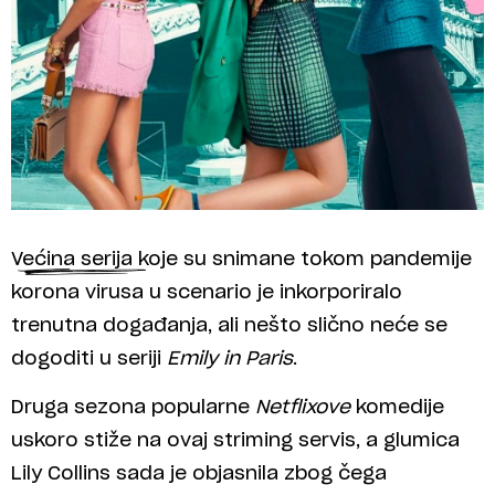
Većina serija koje su snimane tokom pandemije
korona virusa u scenario je inkorporiralo
trenutna događanja, ali nešto slično neće se
dogoditi u seriji
Emily in Paris
.
Druga sezona popularne
Netflixove
komedije
uskoro stiže na ovaj striming servis, a glumica
Lily Collins sada je objasnila zbog čega