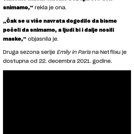
snimamo,“
rekla je ona.
„Čak se u više navrata dogodilo da bismo
počeli da snimamo, a ljudi bi i dalje nosili
maske,“
objasnila je.
Druga sezona serije
Emily in Paris
na Netflixu je
dostupna od 22. decembra 2021. godine.