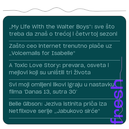
„My Life With the Walter Boys“: sve što
treba da znaš o trećoj i četvrtoj sezoni
Zašto ceo internet trenutno plače uz
„Voicemails for Isabelle“
A Toxic Love Story: prevara, osveta i
mejlovi koji su uništili tri života
Svi moji omiljeni likovi igraju u nastavku
filma ‘Danas 13, sutra 30’
Belle Gibson: Jeziva istinita priča iza
Netflixove serije „Jabukovo sirće“