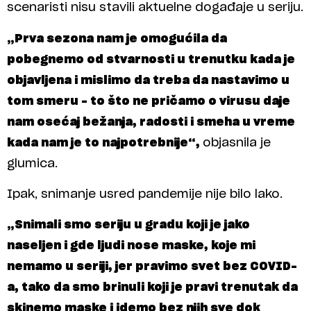
scenaristi nisu stavili aktuelne događaje u seriju.
„Prva sezona nam je omogućila da
pobegnemo od stvarnosti u trenutku kada je
objavljena i mislimo da treba da nastavimo u
tom smeru – to što ne pričamo o virusu daje
nam osećaj bežanja, radosti i smeha u vreme
kada nam je to najpotrebnije“,
objasnila je
glumica.
Ipak, snimanje usred pandemije nije bilo lako.
„Snimali smo seriju u gradu koji je jako
naseljen i gde ljudi nose maske, koje mi
nemamo u seriji, jer pravimo svet bez COVID-
a, tako da smo brinuli koji je pravi trenutak da
skinemo maske i idemo bez njih sve dok