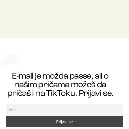
E-mail je možda passe, ali o
našim pričama možeš da
pričaš i na TikToku. Prijavi se.