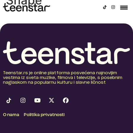
Snape
Teenstar.rs je online platforma posvećena najnovijim
vestima iz sveta muzike, filmova i televizije, s posebnim
naglaskom na popularnu kulturu i slavne ličnost
O nama
Politika privatnosti