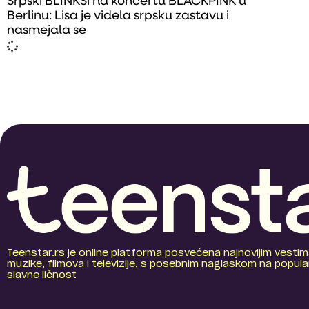
Srpski BLINKSi na koncertu BLACKPINK u
Berlinu: Lisa je videla srpsku zastavu i
nasmejala se
Teenstar.rs je online platforma posvećena najnovijim vestim
muzike, filmova i televizije, s posebnim naglaskom na popular
slavne ličnost