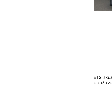
BTS isku
obožavat