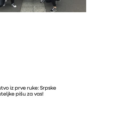
stvo iz prve ruke: Srpske
eljke pišu za vas!