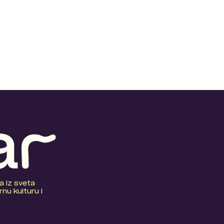
a iz sveta
nu kulturu i