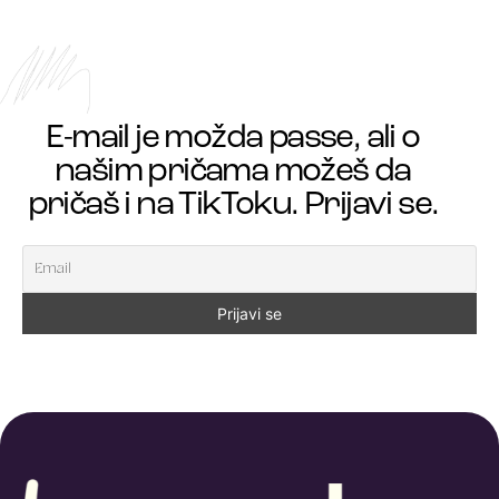
E-mail je možda passe, ali o
našim pričama možeš da
pričaš i na TikToku. Prijavi se.