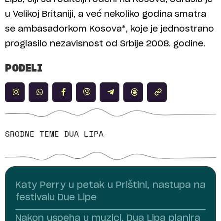
u Velikoj Britaniji, a već nekoliko godina smatra
se ambasadorkom Kosova*, koje je jednostrano
proglasilo nezavisnost od Srbije 2008. godine.
PODELI
SRODNE TEME
DUA LIPA
Katy Perry u petak u Prištini, nastupa na
festivalu Due Lipe
Nakon uspeha u muzici, Dua Lipa planira