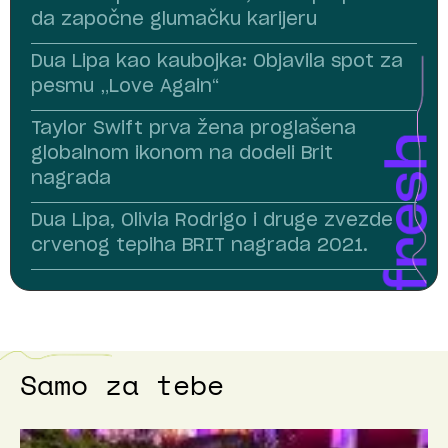
da započne glumačku karijeru
Dua Lipa kao kaubojka: Objavila spot za
pesmu „Love Again“
Taylor Swift prva žena proglašena
globalnom ikonom na dodeli Brit
nagrada
Dua Lipa, Olivia Rodrigo i druge zvezde
crvenog tepiha BRIT nagrada 2021.
Samo za tebe