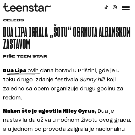
CELEBS
DUA LIPA IGRALA „ŠOTU“ OGRNUTA ALBANSKOM
ZASTAVOM
PIŠE
TEEN STAR
Dua Lipa
ovih dana boravi u Prištini, gde je u
toku drugo izdanje festivala
Sunny hill
, koji
zajedno sa ocem organizuje drugu godinu za
redom.
Nakon što je ugostila Miley Cyrus,
Dua je
nastavila da uživa u noćnom životu ovog grada,
a u jednom od provoda zaigrala je nacionalnu