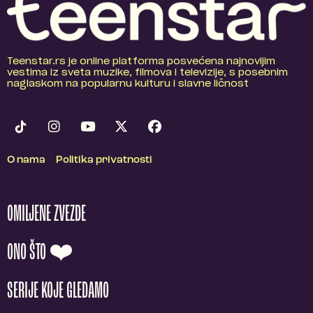
Teenstar.rs je online platforma posvećena najnovijim
vestima iz sveta muzike, filmova i televizije, s posebnim
naglaskom na popularnu kulturu i slavne ličnost
O nama
Politika privatnosti
OMILJENE ZVEZDE
ONO ŠTO ❤️
SERIJE KOJE GLEDAMO