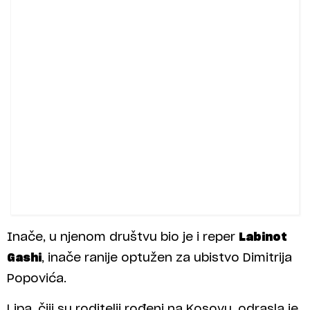
Inače, u njenom društvu bio je i reper
Labinot
Gashi
, inače ranije optužen za ubistvo Dimitrija
Popovića.
Lipa, čiji su roditelji rođeni na Kosovu, odrasla je