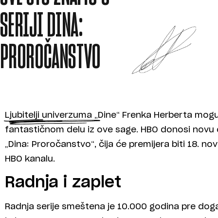
SERIJI DINA:
PROROČANSTVO
Ljubitelji univerzuma „Dine“ Frenka Herberta mog
fantastičnom delu iz ove sage. HBO donosi novu o
„Dina: Proročanstvo“, čija će premijera biti 18. n
HBO kanalu.
Radnja i zaplet
Radnja serije smeštena je 10.000 godina pre događ