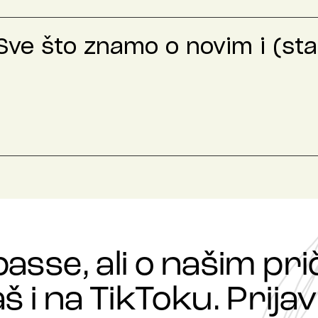
 Sve što znamo o novim i (sta
passe, ali o našim p
š i na TikToku. Prijavi