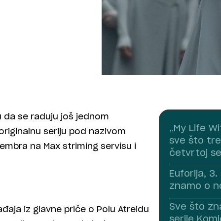
u da se raduju još jednom
„My Life Wi
riginalnu seriju pod nazivom
sve što tre
ovembra na Max striming servisu i
četvrtoj s
Euforija, 3
znamo o no
Sve što zn
aja iz glavne priče o Polu Atreidu
serije Komi