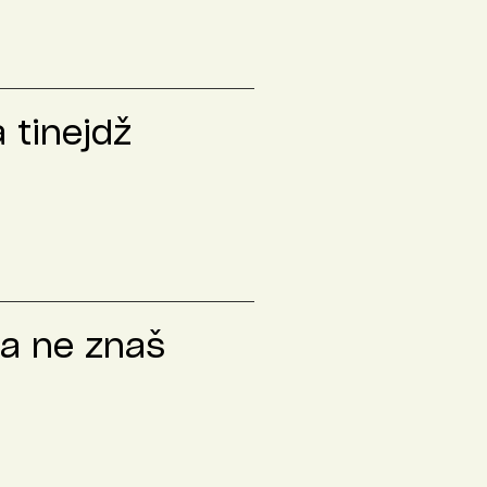
a tinejdž
da ne znaš