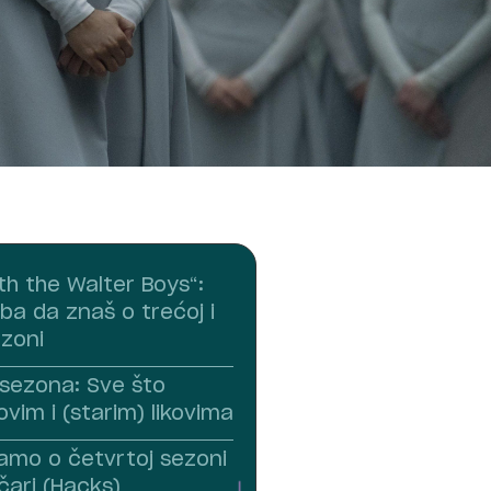
th the Walter Boys“:
ba da znaš o trećoj i
ezoni
. sezona: Sve što
vim i (starim) likovima
amo o četvrtoj sezoni
čari (Hacks)