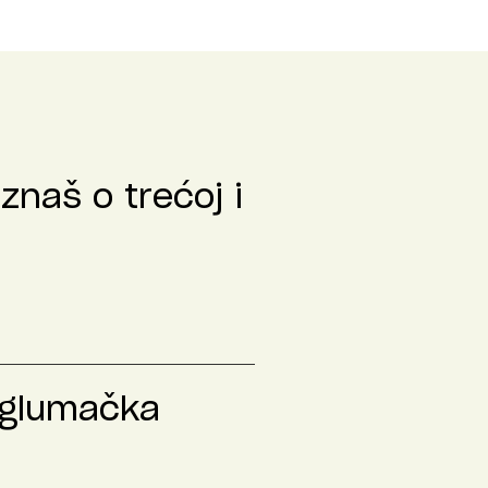
znaš o trećoj i
 glumačka