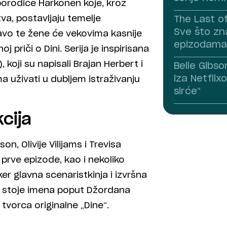
porodice Harkonen koje, kroz
a, postavljaju temelje
The Last o
Sve što z
avo te žene će vekovima kasnije
epizodama
 priči o Dini. Serija je inspirisana
koji su napisali Brajan Herbert i
Belle Gibso
iza Netflix
 uživati u dubljem istraživanju
sirće“
cija
, Olivije Vilijams i Trevisa
 prve epizode, kao i nekoliko
er glavna scenaristkinja i izvršna
je stoje imena poput Džordana
tvorca originalne „Dine“.