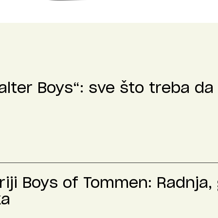
lter Boys“: sve što treba da 
riji Boys of Tommen: Radnja,
ka