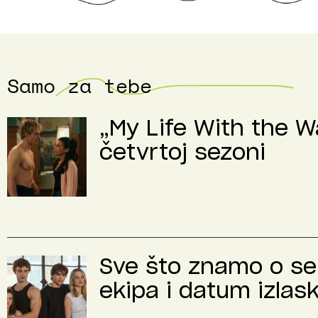
Samo za tebe
„My Life With the Wa
četvrtoj sezoni
Sve što znamo o se
ekipa i datum izlas