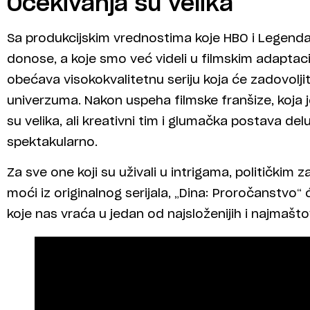
Očekivanja su velika
Sa produkcijskim vrednostima koje HBO i Legendar
donose, a koje smo već videli u filmskim adaptac
obećava visokokvalitetnu seriju koja će zadovolji
univerzuma. Nakon uspeha filmske franšize, koja j
su velika, ali kreativni tim i glumačka postava d
spektakularno.
Za sve one koji su uživali u intrigama, politički
moći iz originalnog serijala, „Dina: Proročanstvo“
koje nas vraća u jedan od najsloženijih i najmašto