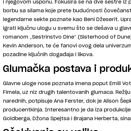
i njegovom usponu. Fokusira se na dve sestre iz 
borbu sa silama koje prete budućnosti čovečanstv
legendarne sekte poznate kao Beni Džeserit. Upr
igrati ključnu ulogu u svemu što se dešava u glavnoj
romanom „Sestrinstvo Dine“ (Sisterhood of Dune), 
Kevin Anderson, te će fanovi ovog dela univerzuma
pozadine ključnih događaja i likova.
Glumačka postava i produk
Glavne uloge nose poznata imena poput Emili Votson
Fimela, uz niz drugih talentovanih glumaca. Režiju
narednih, potpisuje Ana Ferster, dok je Alison Šepk
producentkinja. Interesantno je da iza produkci
Goldberga, Džona Spejtsa i Brajana Herberta, sina 