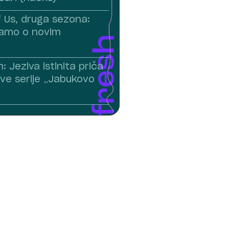
f Us, druga sezona:
namo o novim
n: Jeziva istinita priča
ove serije „Jabukovo