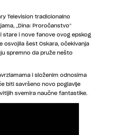
y Television tradicionalno
ijama, „Dina: Proročanstvo“
ti stare i nove fanove ovog epskog
e osvojila šest Oskara, očekivanja
eluju spremno da pruže nešto
m zavrzlamama i složenim odnosima
 će biti savršeno novo poglavlje
vitijih svemira naučne fantastike.