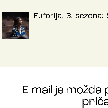
Euforija, 3. sezona:
E-mail je možda 
priča