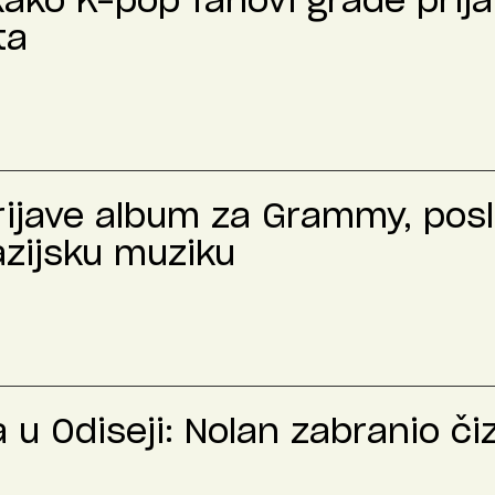
kako K-pop fanovi grade prija
ta
prijave album za Grammy, pos
azijsku muziku
u Odiseji: Nolan zabranio č