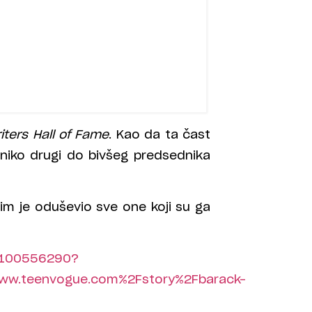
iters Hall of Fame
. Kao da ta čast
 niko drugi do bivšeg predsednika
jim je oduševio sve one koji su ga
81100556290?
ww.teenvogue.com%2Fstory%2Fbarack-