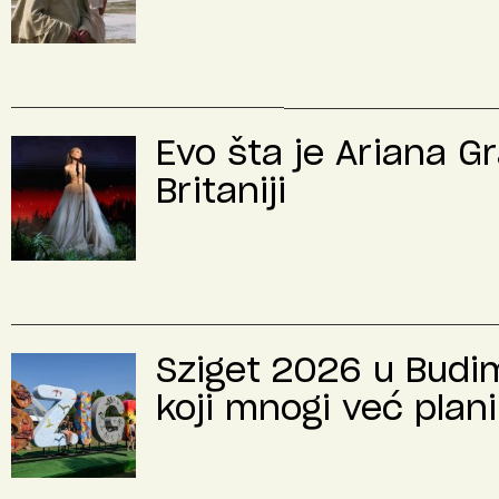
Evo šta je Ariana G
Britaniji
Sziget 2026 u Budimp
koji mnogi već plani