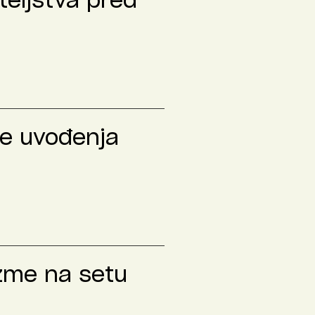
teljstva pred
le uvođenja
izme na setu