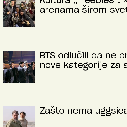
Kultura „freebies“: 
arenama širom sve
BTS odlučili da ne 
nove kategorije za 
Zašto nema uggsica 