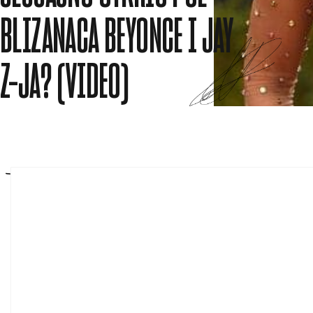
BLIZANACA BEYONCE I JAY
Z-JA? (VIDEO)