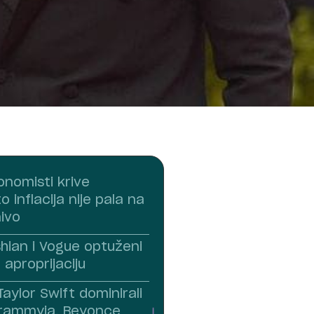
onomisti krive
 inflacija nije pala na
nivo
hian i Vogue optuženi
 aproprijaciju
h, Taylor Swift dominirali
rammyja, Beyonce