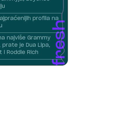
iju
ajpraćenijih profila na
u
ma najviše Grammy
 prate je Dua Lipa,
t i Roddie Rich