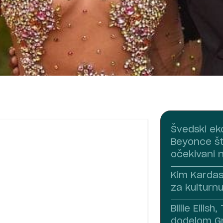
Švedski ek
Beyonce što
očekivani 
Kim Kardas
za kulturnu
Billie Eilis
dodelom G