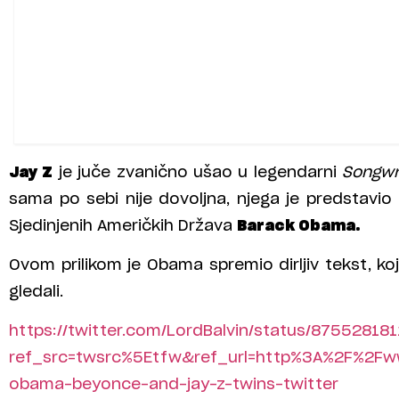
Jay Z
je juče zvanično ušao u legendarni
Songwr
sama po sebi nije dovoljna, njega je predstavio
Sjedinjenih Američkih Država
Barack Obama.
Ovom prilikom je Obama spremio dirljiv tekst, ko
gledali.
https://twitter.com/LordBalvin/status/8755281
ref_src=twsrc%5Etfw&ref_url=http%3A%2F%2Fw
obama-beyonce-and-jay-z-twins-twitter