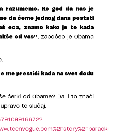
ja razumemo. Ko god da nas je
ekao da ćemo jednog dana postati
aš oca, znamo kako je to kada
akše od vas’’
, započeo je Obama
o.
 će me prestići kada na svet dođu
iše ćerki od Obame? Da li to znači
 upravo to slučaj.
30579109916672?
ww.teenvogue.com%2Fstory%2Fbarack-