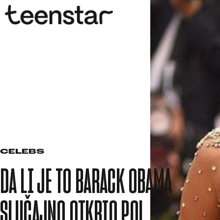
CELEBS
DA LI JE TO BARACK OBAMA
SLUČAJNO OTKRIO POL