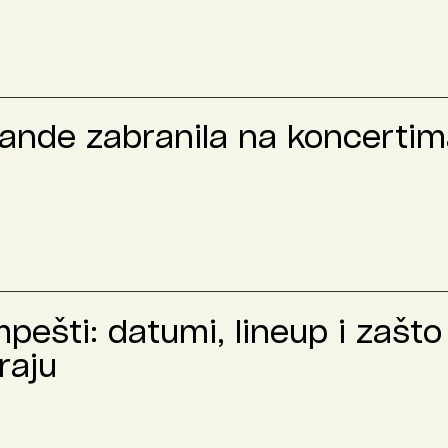
rande zabranila na koncertima
ešti: datumi, lineup i zašto 
raju