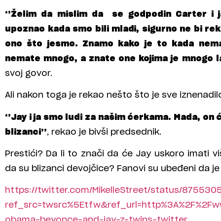
‘’Želim da mislim da se godpodin Carter i 
upoznao kada smo bili mlađi, sigurno ne bi r
ono što jesmo. Znamo kako je to kada nem
nemate mnogo, a znate one kojima je mnogo l
svoj govor.
Ali nakon toga je rekao nešto što je sve iznenadil
‘’Jay i ja smo ludi za našim ćerkama. Mada, on
blizanci’’
, rekao je bivši predsednik.
Prestići? Da li to znači da će Jay uskoro imati v
da su blizanci devojčice? Fanovi su ubeđeni da je
https://twitter.com/MikelleStreet/status/8755
ref_src=twsrc%5Etfw&ref_url=http%3A%2F%2Fw
obama-beyonce-and-jay-z-twins-twitter