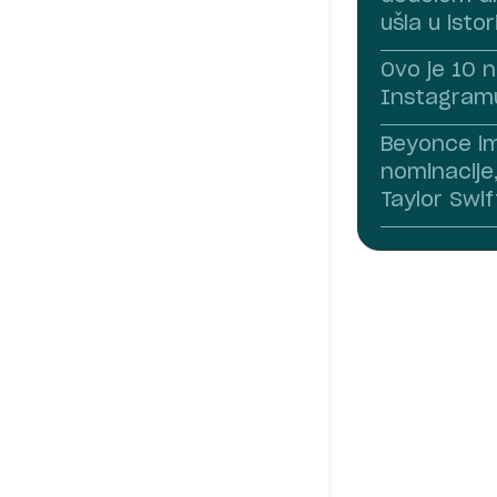
ušla u istor
Ovo je 10 n
Instagram
Beyonce i
nominacije,
Taylor Swif