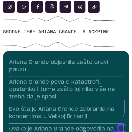
SRODNE TEME
ARIANA GRANDE
,
BLACKPINK
Ariana Grande objasnila zašto pravi
pauzu
Ariana Grande peva o katastrofi,
opstanku i tome zašto joj niko više ne
treba da je spasi
Evo šta je Ariana Grande zabranila na
koncertima u Velikoj Britaniji
Ovako je Ariana Grande odgovorila na