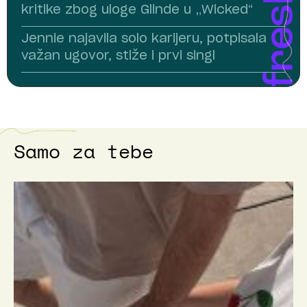
kritike zbog uloge Glinde u „Wicked“
Jennie najavila solo karijeru, potpisala
važan ugovor, stiže i prvi singl
Samo za tebe