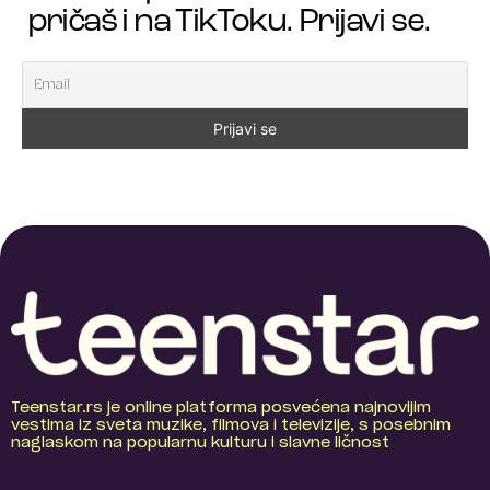
pričaš i na TikToku. Prijavi se.
Teenstar.rs je online platforma posvećena najnovijim
vestima iz sveta muzike, filmova i televizije, s posebnim
naglaskom na popularnu kulturu i slavne ličnost