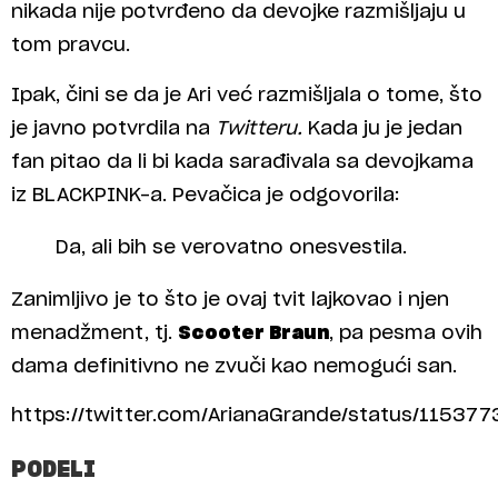
nikada nije potvrđeno da devojke razmišljaju u
tom pravcu.
Ipak, čini se da je Ari već razmišljala o tome, što
je javno potvrdila na
Twitteru.
Kada ju je jedan
fan pitao da li bi kada sarađivala sa devojkama
iz BLACKPINK-a. Pevačica je odgovorila:
Da, ali bih se verovatno onesvestila.
Zanimljivo je to što je ovaj tvit lajkovao i njen
menadžment, tj.
Scooter Braun
, pa pesma ovih
dama definitivno ne zvuči kao nemogući san.
https://twitter.com/ArianaGrande/status/1153
PODELI