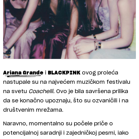
Ariana Grande
i
BLACKPINK
ovog proleća
nastupale su na najvećem muzičkom festivalu
na svetu
Coachelli.
Ovo je bila savršena prilika
da se konačno upoznaju, što su ozvaničili i na
društvenim mrežama.
Naravno, momentalno su počele priče o
potencijalnoj saradnji i zajedničkoj pesmi, iako