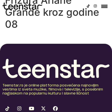
Frizura Ariane
Grande kroz godine
08
Teenstar.rs je online platforma posvećena najnovijim
vestima iz sveta muzike, filmova i televizije, s posebnim
naglaskom na popularnu kulturu i slavne ličnost