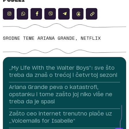
PODELI
SRODNE TEME
ARIANA GRANDE
,
NETFLIX
„My Life With the Walter Boys“: sve što
treba da znaš o trećoj i četvrtoj sezoni
Ariana Grande peva o katastrofi,
opstanku i tome zašto joj niko više ne
treba da je spasi
Zašto ceo internet trenutno plače uz
„Voicemails for Isabelle“