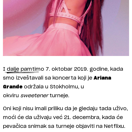
I dalje pamtimo 7. oktobar 2019. godine, kada
smo izveštavali sa koncerta koji je
Ariana
Grande
održala u Stokholmu, u
okviru
sweetener
turneje.
Oni koji nisu imali priliku da je gledaju tada uživo,
moći će da uživaju već 21. decembra, kada će
pevačica snimak sa turneje objaviti na Netflixu.