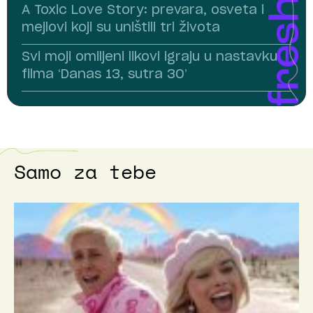
A Toxic Love Story: prevara, osveta i
mejlovi koji su uništili tri života
Svi moji omiljeni likovi igraju u nastavku
filma ‘Danas 13, sutra 30’
Samo za tebe