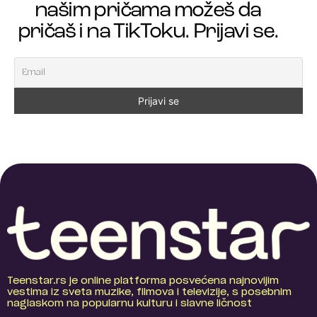
našim pričama možeš da
pričaš i na TikToku. Prijavi se.
Teenstar.rs je online platforma posvećena najnovijim
vestima iz sveta muzike, filmova i televizije, s posebnim
naglaskom na popularnu kulturu i slavne ličnost