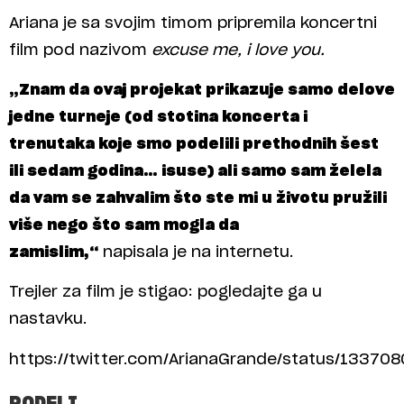
Ariana je sa svojim timom pripremila koncertni
film pod nazivom
excuse me, i love you.
„Znam da ovaj projekat prikazuje samo delove
jedne turneje (od stotina koncerta i
trenutaka koje smo podelili prethodnih šest
ili sedam godina… isuse) ali samo sam želela
da vam se zahvalim što ste mi u životu pružili
više nego što sam mogla da
zamislim,“
napisala je na internetu.
Trejler za film je stigao: pogledajte ga u
nastavku.
https://twitter.com/ArianaGrande/status/1337