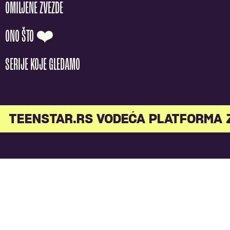
OMILJENE ZVEZDE
ONO ŠTO ❤️
SERIJE KOJE GLEDAMO
TEENSTAR.RS VODEĆA PLATFORMA 