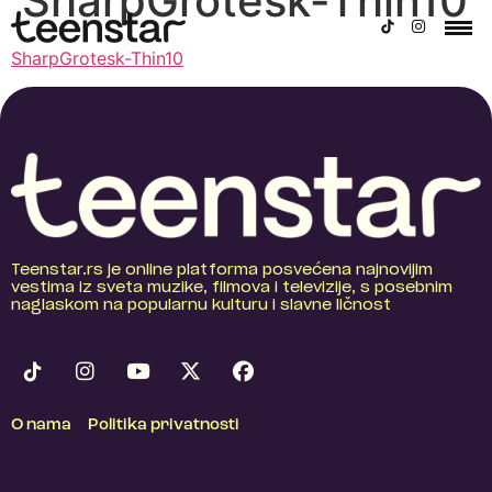
SharpGrotesk-Thin10
SharpGrotesk-Thin10
Teenstar.rs je online platforma posvećena najnovijim
vestima iz sveta muzike, filmova i televizije, s posebnim
naglaskom na popularnu kulturu i slavne ličnost
O nama
Politika privatnosti