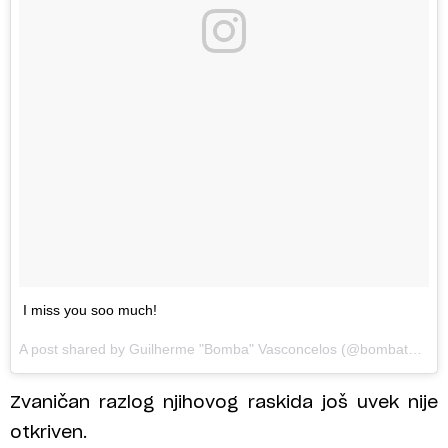
I miss you soo much!
A post shared by Guilherme "Bomba" Vasconcelos (@bombatuf) on
Zvaničan razlog njihovog raskida još uvek nije
otkriven.