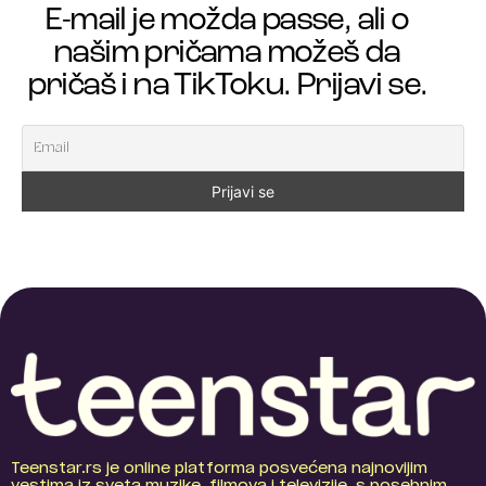
E-mail je možda passe, ali o
našim pričama možeš da
pričaš i na TikToku. Prijavi se.
Teenstar.rs je online platforma posvećena najnovijim
vestima iz sveta muzike, filmova i televizije, s posebnim