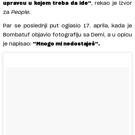
upravcu u kojem treba da ide“
, rekao je izvor
za
People.
Par se poslednji put oglasio 17. aprila, kada je
Bombatuf objavio fotografiju sa Demi, a u opicu
je napisao:
“Mnogo mi nedostaješ“.