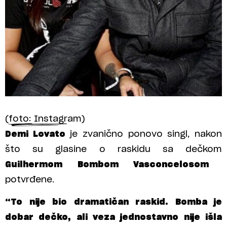
(foto: Instagram)
Demi Lovato
je zvanično ponovo singl, nakon
što su glasine o raskidu sa dečkom
Guilhermom Bombom Vasconcelosom
potvrđene.
“To nije bio dramatičan raskid. Bomba je
dobar dečko, ali veza jednostavno nije išla