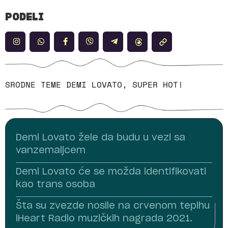
PODELI
SRODNE TEME
DEMI LOVATO
,
SUPER HOT!
Demi Lovato žele da budu u vezi sa
vanzemaljcem
Demi Lovato će se možda identifikovati
kao trans osoba
Šta su zvezde nosile na crvenom tepihu
iHeart Radio muzičkih nagrada 2021.