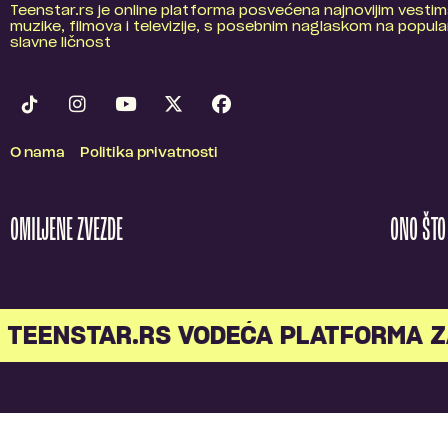
Teenstar.rs je online platforma posvećena najnovijim vestim
muzike, filmova i televizije, s posebnim naglaskom na popular
slavne ličnost
O nama
Politika privatnosti
OMILJENE ZVEZDE
ONO ŠT
TEENSTAR.RS VODEĆA PLATFORMA Z