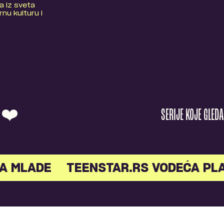
a iz sveta
nu kulturu i
O ❤️
SERIJE KOJE GLED
A MLADE
TEENSTAR.RS VODEĆA PL