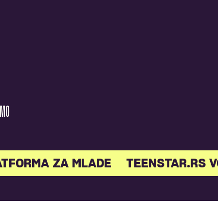
AMO
ATFORMA ZA MLADE
TEENSTAR.RS V