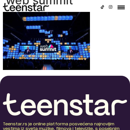
web summit
Teenstar.rs je online platforma posvećena najnovijim
vestima iz sveta muzike, filmova i televizije, s posebnim