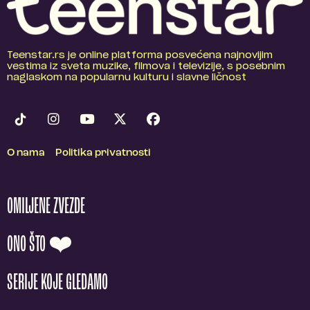
Teenstar.rs je online platforma posvećena najnovijim
vestima iz sveta muzike, filmova i televizije, s posebnim
naglaskom na popularnu kulturu i slavne ličnost
O nama
Politika privatnosti
OMILJENE ZVEZDE
ONO ŠTO ❤️
SERIJE KOJE GLEDAMO