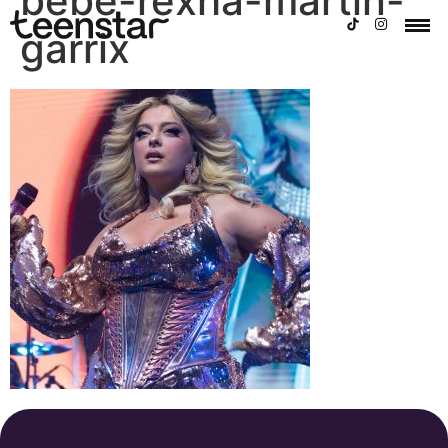
bebe-rexha-martin-
garrix