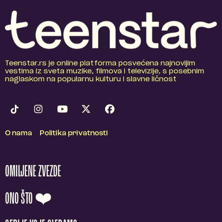
Teenstar.rs je online platforma posvećena najnovijim
vestima iz sveta muzike, filmova i televizije, s posebnim
naglaskom na popularnu kulturu i slavne ličnost
O nama
Politika privatnosti
OMILJENE ZVEZDE
ONO ŠTO ❤️