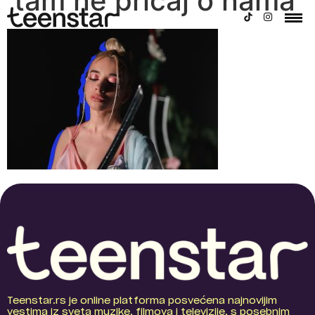
tam ne pricaj o nama
Teenstar.rs je online platforma posvećena najnovijim
vestima iz sveta muzike, filmova i televizije, s posebnim