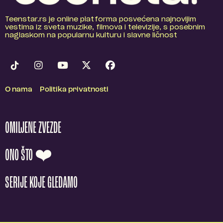
Teenstar.rs je online platforma posvećena najnovijim
vestima iz sveta muzike, filmova i televizije, s posebnim
naglaskom na popularnu kulturu i slavne ličnost
O nama
Politika privatnosti
OMILJENE ZVEZDE
ONO ŠTO ❤️
SERIJE KOJE GLEDAMO