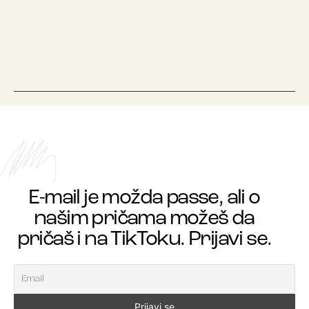
E-mail je možda passe, ali o
našim pričama možeš da
pričaš i na TikToku. Prijavi se.