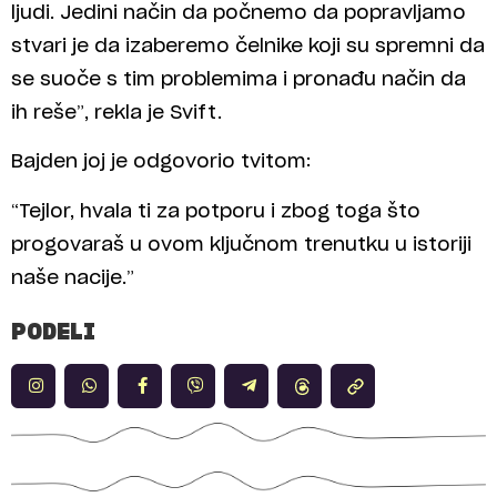
ljudi. Jedini način da počnemo da popravljamo
stvari je da izaberemo čelnike koji su spremni da
se suoče s tim problemima i pronađu način da
ih reše”, rekla je Svift.
Bajden joj je odgovorio tvitom:
“Tejlor, hvala ti za potporu i zbog toga što
progovaraš u ovom ključnom trenutku u istoriji
naše nacije.”
PODELI