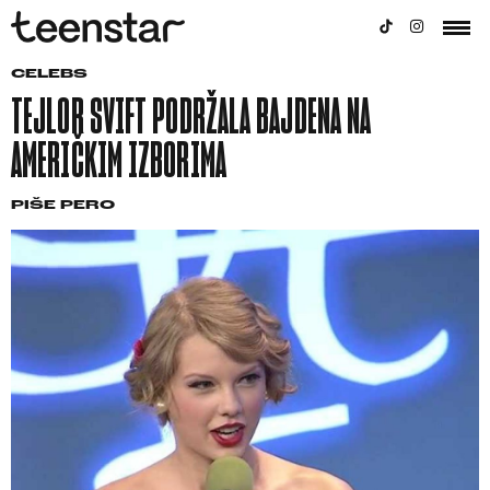
CELEBS
TEJLOR SVIFT PODRŽALA BAJDENA NA
AMERIČKIM IZBORIMA
PIŠE
PERO