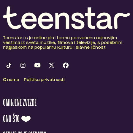
Teenstar.rs je online platforma posvećena najnovijim
vestima iz sveta muzike, filmova i televizije, s posebnim
naglaskom na popularnu kulturu i slavne ličnost
O nama
Politika privatnosti
OMILJENE ZVEZDE
ONO ŠTO ❤️