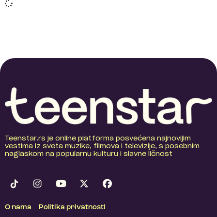
Teenstar.rs je online platforma posvećena najnovijim
vestima iz sveta muzike, filmova i televizije, s posebnim
naglaskom na popularnu kulturu i slavne ličnost
O nama
Politika privatnosti