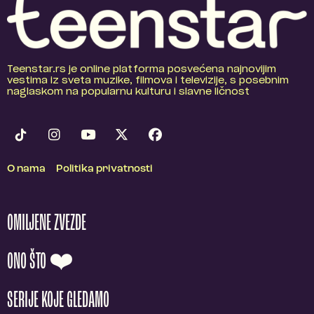
Teenstar.rs je online platforma posvećena najnovijim
vestima iz sveta muzike, filmova i televizije, s posebnim
naglaskom na popularnu kulturu i slavne ličnost
O nama
Politika privatnosti
OMILJENE ZVEZDE
ONO ŠTO ❤️
SERIJE KOJE GLEDAMO