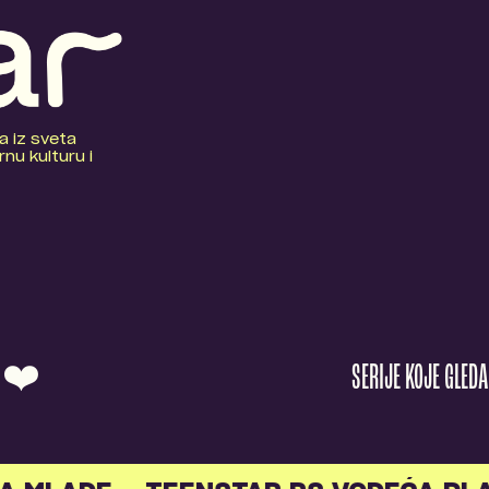
a iz sveta
nu kulturu i
O ❤️
SERIJE KOJE GLED