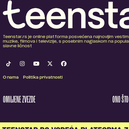
Teenstar.rs je online platforma posvećena najnovijim vestim
muzike, filmova i televizije, s posebnim naglaskom na popular
slavne ličnost
O nama
Politika privatnosti
OMILJENE ZVEZDE
ONO ŠT