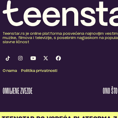
Teenstar.rs je online platforma posvećena najnovijim vestim
muzike, filmova i televizije, s posebnim naglaskom na popular
slavne ličnost
O nama
Politika privatnosti
OMILJENE ZVEZDE
ONO ŠT