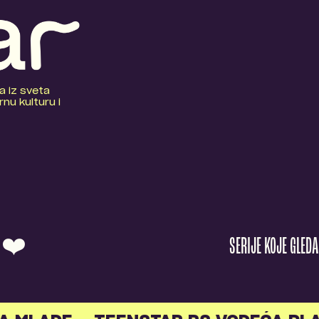
a iz sveta
nu kulturu i
O ❤️
SERIJE KOJE GLED