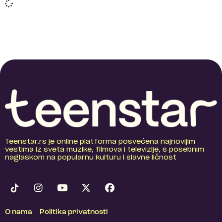
Teenstar.rs je online platforma posvećena najnovijim
vestima iz sveta muzike, filmova i televizije, s posebnim
naglaskom na popularnu kulturu i slavne ličnost
O nama
Politika privatnosti