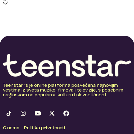
Teenstar.rs je online platforma posvećena najnovijim
vestima iz sveta muzike, filmova i televizije, s posebnim
naglaskom na popularnu kulturu i slavne ličnost
O nama
Politika privatnosti