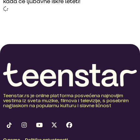
kada će ljubavne iskre leteti!
Teenstar.rs je online platforma posvećena najnovijim
vestima iz sveta muzike, filmova i televizije, s posebnim
naglaskom na popularnu kulturu i slavne ličnost