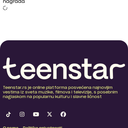
nagrada
Teenstar.rs je online platforma posvećena najnovijim
vestima iz sveta muzike, filmova i televizije, s posebnim
naglaskom na popularnu kulturu i slavne ličnost