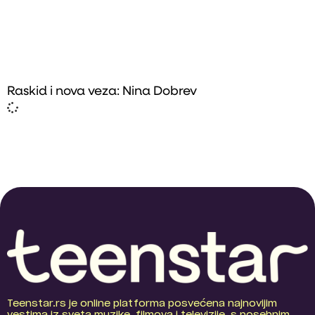
Raskid i nova veza: Nina Dobrev
Teenstar.rs je online platforma posvećena najnovijim