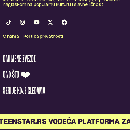
vestima iz sveta muzike, filmova i televizije, s posebnim
naglaskom na popularnu kulturu i slavne ličnost
O nama
Politika privatnosti
OMILJENE ZVEZDE
ONO ŠTO ❤️
SERIJE KOJE GLEDAMO
TEENSTAR.RS VODEĆA PLATFORMA ZA