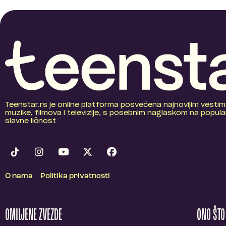
Teenstar.rs je online platforma posvećena najnovijim vestim
muzike, filmova i televizije, s posebnim naglaskom na popular
slavne ličnost
O nama
Politika privatnosti
OMILJENE ZVEZDE
ONO ŠT