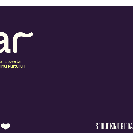
a iz sveta
nu kulturu i
O ❤️
SERIJE KOJE GLED