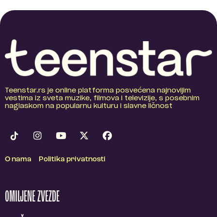
Teenstar.rs je online platforma posvećena najnovijim
vestima iz sveta muzike, filmova i televizije, s posebnim
naglaskom na popularnu kulturu i slavne ličnost
O nama
Politika privatnosti
OMILJENE ZVEZDE