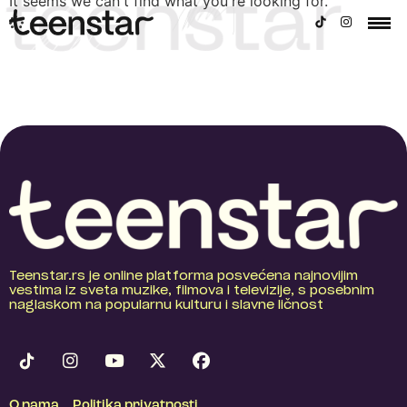
It seems we can't find what you're looking for.
Teenstar.rs je online platforma posvećena najnovijim
vestima iz sveta muzike, filmova i televizije, s posebnim
naglaskom na popularnu kulturu i slavne ličnost
O nama
Politika privatnosti