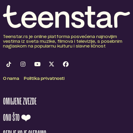
Teenstar.rs je online platforma posvećena najnovijim
vestima iz sveta muzike, filmova i televizije, s posebnim
naglaskom na popularnu kulturu i slavne ličnost
O nama
Politika privatnosti
OMILJENE ZVEZDE
ONO ŠTO ❤️