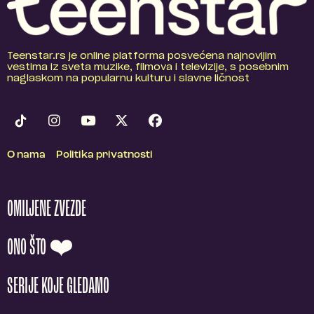
Teenstar.rs je online platforma posvećena najnovijim
vestima iz sveta muzike, filmova i televizije, s posebnim
naglaskom na popularnu kulturu i slavne ličnost
O nama
Politika privatnosti
OMILJENE ZVEZDE
ONO ŠTO ❤️
SERIJE KOJE GLEDAMO