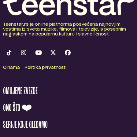
Teenstar.rs je online platforma posvećena najnovijim
vestima iz sveta muzike, filmova i televizije, s posebnim
naglaskom na popularnu kulturu i slavne ličnost
O nama
Politika privatnosti
OMILJENE ZVEZDE
ONO ŠTO ❤️
SERIJE KOJE GLEDAMO