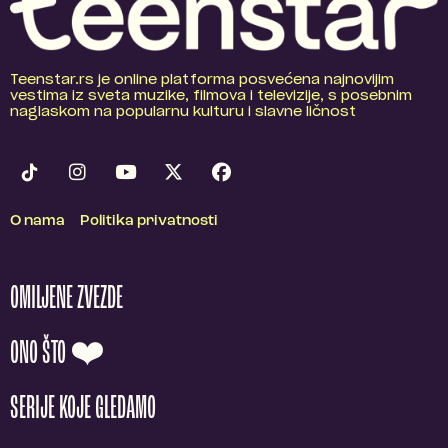
Teenstar.rs je online platforma posvećena najnovijim
vestima iz sveta muzike, filmova i televizije, s posebnim
naglaskom na popularnu kulturu i slavne ličnost
O nama
Politika privatnosti
OMILJENE ZVEZDE
ONO ŠTO ❤️
SERIJE KOJE GLEDAMO