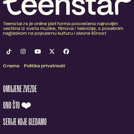
Teenstar.rs je online platforma posvećena najnovijim
vestima iz sveta muzike, filmova i televizije, s posebnim
naglaskom na popularnu kulturu i slavne ličnost
O nama
Politika privatnosti
OMILJENE ZVEZDE
ONO ŠTO ❤️
SERIJE KOJE GLEDAMO