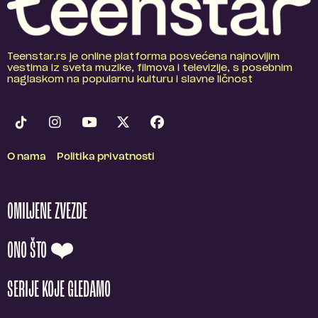
Teenstar.rs je online platforma posvećena najnovijim
vestima iz sveta muzike, filmova i televizije, s posebnim
naglaskom na popularnu kulturu i slavne ličnost
O nama
Politika privatnosti
OMILJENE ZVEZDE
ONO ŠTO ❤️
SERIJE KOJE GLEDAMO