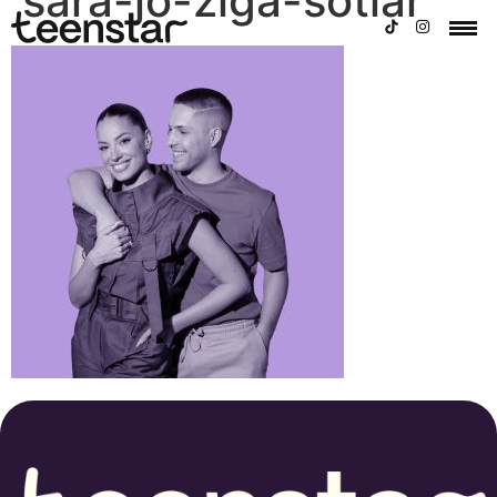
sara-jo-ziga-sotlar