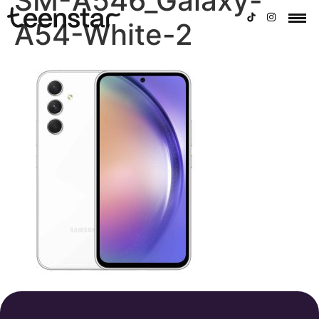
SM-A546_Galaxy-
A54-White-2