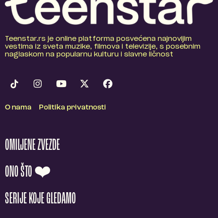
Teenstar.rs je online platforma posvećena najnovijim
vestima iz sveta muzike, filmova i televizije, s posebnim
naglaskom na popularnu kulturu i slavne ličnost
O nama
Politika privatnosti
OMILJENE ZVEZDE
ONO ŠTO ❤️
SERIJE KOJE GLEDAMO