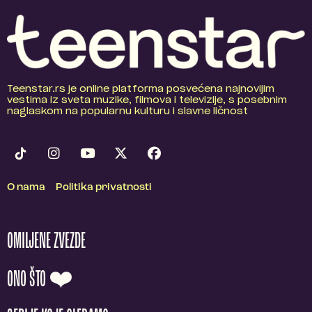
Teenstar.rs je online platforma posvećena najnovijim
vestima iz sveta muzike, filmova i televizije, s posebnim
naglaskom na popularnu kulturu i slavne ličnost
O nama
Politika privatnosti
OMILJENE ZVEZDE
ONO ŠTO ❤️