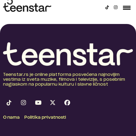
5
Teenstar.rs je online platforma posvećena najnovijim
vestima iz sveta muzike, filmova i televizije, s posebnim
naglaskom na popularnu kulturu i slavne ličnost
O nama
Politika privatnosti